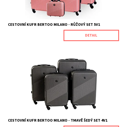
Záruka:
2 roky
CESTOVNÍ KUFR BERTOO MILANO - RŮŽOVÝ SET 5V1
DETAIL
Cestovní kufry Milano od naší značky BERTOO jsou určeny pro
náročné zákazníky, kteří oceňují jedinečnou odolnost spojenou s
vynikajícím výkonem produktu. Jsou vyrobeny z odolného ABS
plastu, který je odolný vůči mechanickému poškození. Rozměry
kufrů (s...
Dostupnost:
Skladem
Kód:
MILANODARKGREY4V1
Značka:
BERTOO
Záruka:
2 roky
CESTOVNÍ KUFR BERTOO MILANO - TMAVĚ ŠEDÝ SET 4V1