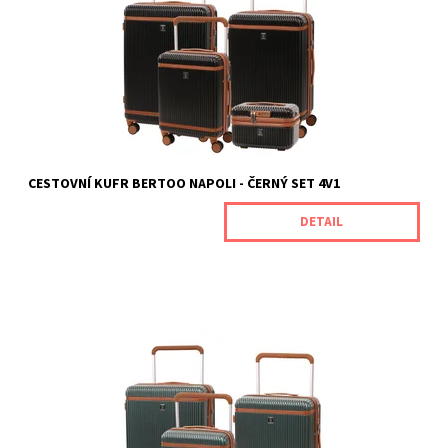
design, promyšlené funkce a odolnost, na kterou se můžete
spolehnout. Každý...
Dostupnost:
Skladem
Kód:
NAPOLIBLACK_SET
Značka:
BERTOO
Záruka:
2 roky
CESTOVNÍ KUFR BERTOO NAPOLI - ČERNÝ SET 4V1
DETAIL
Luxus, funkčnost a odolnost v jednom. To je cestovní kufr
BERTOO Napoli. Není to jen obyčejný kufr. Je to spolehlivý
společník na vašich cestách, který v sobě kombinuje luxusní
design, promyšlené funkce a odolnost, na kterou se můžete
spolehnout. Každý...
Dostupnost:
Skladem
Kód:
NAPOLIGREEN_SET