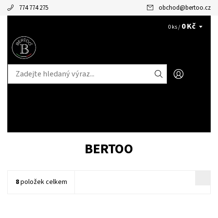
774 774 275
obchod
@
bertoo.cz
0 Kč
CZK
0 ks /
BERTOO
8
položek celkem
Cestovní kufry Milano od naší značky BERTOO jsou určeny pro