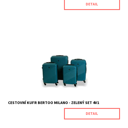
DETAIL
Cestovní kufry Milano od naší značky BERTOO jsou určeny pro
náročné zákazníky, kteří oceňují jedinečnou odolnost spojenou s
vynikajícím výkonem produktu. Jsou vyrobeny z odolného ABS
plastu, který je odolný vůči mechanickému poškození. Rozměry
kufrů (s...
Dostupnost:
Skladem
Kód:
MILANOGREENMETAL
Značka:
BERTOO
Záruka:
2 roky
CESTOVNÍ KUFR BERTOO MILANO - ZELENÝ SET 4V1
DETAIL