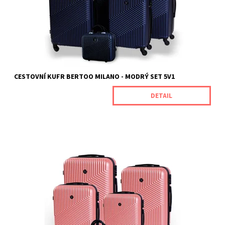
Dostupnost:
Skladem
Kód:
MILANONAVYBLUE_SET5V1
Značka:
BERTOO
Záruka:
2 roky
CESTOVNÍ KUFR BERTOO MILANO - MODRÝ SET 5V1
DETAIL
Cestovní kufry Milano od naší značky BERTOO jsou určeny pro
náročné zákazníky, kteří oceňují jedinečnou odolnost spojenou s
vynikajícím výkonem produktu. Jsou vyrobeny z odolného ABS
plastu, který je odolný vůči mechanickému poškození. Rozměry
kufrů (s...
Dostupnost:
Skladem
Kód:
MILANOROSEGOLD_SET5V1
Značka:
BERTOO