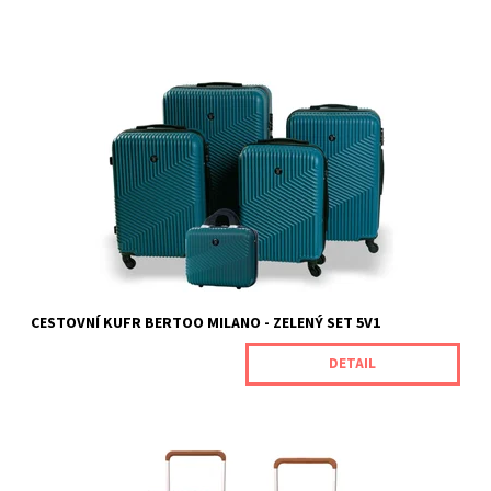
Cestovní kufry Milano od naší značky BERTOO jsou určeny pro
náročné zákazníky, kteří oceňují jedinečnou odolnost spojenou s
vynikajícím výkonem produktu. Jsou vyrobeny z odolného ABS
plastu, který je odolný vůči mechanickému poškození. Rozměry
kufrů (s...
Dostupnost:
Skladem
Kód:
MILANOGREENMETAL5V1
Značka:
BERTOO
Záruka:
2 roky
CESTOVNÍ KUFR BERTOO MILANO - ZELENÝ SET 5V1
DETAIL
Luxus, funkčnost a odolnost v jednom. To je cestovní kufr
BERTOO Napoli. Není to jen obyčejný kufr. Je to spolehlivý
společník na vašich cestách, který v sobě kombinuje luxusní