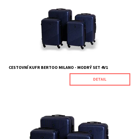
náročné zákazníky, kteří oceňují jedinečnou odolnost spojenou s
vynikajícím výkonem produktu. Jsou vyrobeny z odolného ABS
plastu, který je odolný vůči mechanickému poškození. Rozměry
kufrů (s...
Dostupnost:
Skladem
Kód:
MILANONAVYBLUE
Značka:
BERTOO
Záruka:
2 roky
CESTOVNÍ KUFR BERTOO MILANO - MODRÝ SET 4V1
DETAIL
Cestovní kufry Milano od naší značky BERTOO jsou určeny pro
náročné zákazníky, kteří oceňují jedinečnou odolnost spojenou s
vynikajícím výkonem produktu. Jsou vyrobeny z odolného ABS
plastu, který je odolný vůči mechanickému poškození. Rozměry
kufrů (s...