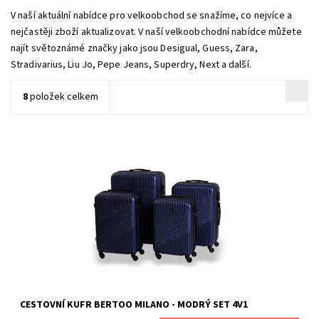
V naší aktuální nabídce pro velkoobchod se snažíme, co nejvíce a
nejčastěji zboží aktualizovat. V naší velkoobchodní nabídce můžete
najít světoznámé značky jako jsou Desigual, Guess, Zara,
Stradivarius, Liu Jo, Pepe Jeans, Superdry, Next a další.
8
položek celkem
Cestovní kufry Milano od naší značky BERTOO jsou určeny pro
náročné zákazníky, kteří oceňují jedinečnou odolnost spojenou s
vynikajícím výkonem produktu. Jsou vyrobeny z odolného ABS
plastu, který je odolný vůči mechanickému poškození. Rozměry
kufrů (s...
Dostupnost:
Skladem
Kód:
MILANONAVYBLUE
Značka:
BERTOO
Záruka:
2 roky
CESTOVNÍ KUFR BERTOO MILANO - MODRÝ SET 4V1