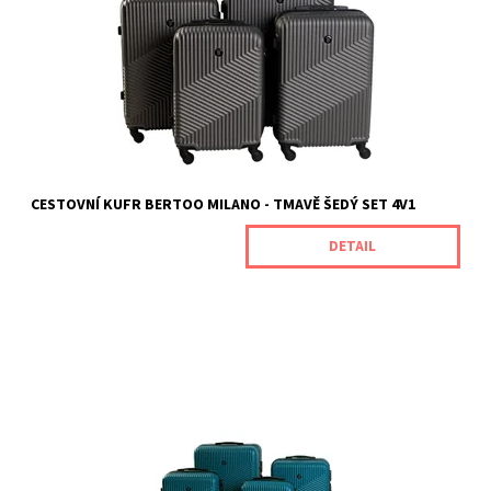
plastu, který je odolný vůči mechanickému poškození. Rozměry
kufrů (s...
Dostupnost:
Skladem
Kód:
MILANODARKGREY4V1
Značka:
BERTOO
Záruka:
2 roky
CESTOVNÍ KUFR BERTOO MILANO - TMAVĚ ŠEDÝ SET 4V1
DETAIL
Cestovní kufry Milano od naší značky BERTOO jsou určeny pro
náročné zákazníky, kteří oceňují jedinečnou odolnost spojenou s
vynikajícím výkonem produktu. Jsou vyrobeny z odolného ABS
plastu, který je odolný vůči mechanickému poškození. Rozměry
kufrů (s...
Dostupnost:
Skladem