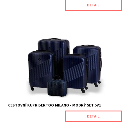
DETAIL
Cestovní kufry Milano od naší značky BERTOO jsou určeny pro
náročné zákazníky, kteří oceňují jedinečnou odolnost spojenou s
vynikajícím výkonem produktu. Jsou vyrobeny z odolného ABS
plastu, který je odolný vůči mechanickému poškození. Rozměry
kufrů (s...
Dostupnost:
Skladem
Kód:
MILANONAVYBLUE_SET5V1
Značka:
BERTOO
Záruka:
2 roky
CESTOVNÍ KUFR BERTOO MILANO - MODRÝ SET 5V1
DETAIL