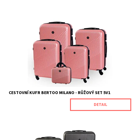
Cestovní kufry Milano od naší značky BERTOO jsou určeny pro
náročné zákazníky, kteří oceňují jedinečnou odolnost spojenou s
vynikajícím výkonem produktu. Jsou vyrobeny z odolného ABS
plastu, který je odolný vůči mechanickému poškození. Rozměry
kufrů (s...
Dostupnost:
Skladem
Kód:
MILANOROSEGOLD_SET5V1
Značka:
BERTOO
Záruka:
2 roky
CESTOVNÍ KUFR BERTOO MILANO - RŮŽOVÝ SET 5V1
DETAIL
Cestovní kufry Milano od naší značky BERTOO jsou určeny pro
náročné zákazníky, kteří oceňují jedinečnou odolnost spojenou s
vynikajícím výkonem produktu. Jsou vyrobeny z odolného ABS