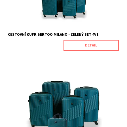
Kód:
MILANOGREENMETAL
Značka:
BERTOO
Záruka:
2 roky
CESTOVNÍ KUFR BERTOO MILANO - ZELENÝ SET 4V1
DETAIL
Cestovní kufry Milano od naší značky BERTOO jsou určeny pro
náročné zákazníky, kteří oceňují jedinečnou odolnost spojenou s
vynikajícím výkonem produktu. Jsou vyrobeny z odolného ABS
plastu, který je odolný vůči mechanickému poškození. Rozměry
kufrů (s...
Dostupnost:
Skladem
Kód:
MILANOGREENMETAL5V1
Značka:
BERTOO
Záruka:
2 roky