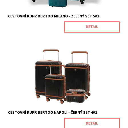
CESTOVNÍ KUFR BERTOO MILANO - ZELENÝ SET 5V1
DETAIL
Luxus, funkčnost a odolnost v jednom. To je cestovní kufr
BERTOO Napoli. Není to jen obyčejný kufr. Je to spolehlivý
společník na vašich cestách, který v sobě kombinuje luxusní
design, promyšlené funkce a odolnost, na kterou se můžete
spolehnout. Každý...
Dostupnost:
Skladem
Kód:
NAPOLIBLACK_SET
Značka:
BERTOO
Záruka:
2 roky
CESTOVNÍ KUFR BERTOO NAPOLI - ČERNÝ SET 4V1
DETAIL