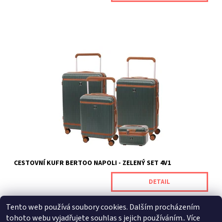
Luxus, funkčnost a odolnost v jednom. To je cestovní kufr
BERTOO Napoli. Není to jen obyčejný kufr. Je to spolehlivý
společník na vašich cestách, který v sobě kombinuje luxusní
design, promyšlené funkce a odolnost, na kterou se můžete
spolehnout. Každý...
Dostupnost:
Skladem
Kód:
NAPOLIGREEN_SET
Značka:
BERTOO
Záruka:
2 roky
CESTOVNÍ KUFR BERTOO NAPOLI - ZELENÝ SET 4V1
DETAIL
Tento web používá soubory cookies. Dalším procházením
tohoto webu vyjadřujete souhlas s jejich používáním.. Více