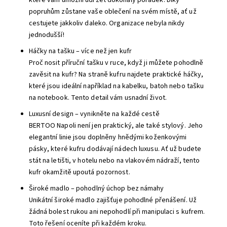
které vám umožní udržet dokonalý pořádek. Díky
popruhům zůstane vaše oblečení na svém místě, ať už
cestujete jakkoliv daleko. Organizace nebyla nikdy
jednodušší!
Háčky na tašku – více než jen kufr
Proč nosit příruční tašku v ruce, když ji můžete pohodlně
zavěsit na kufr? Na straně kufru najdete praktické háčky,
které jsou ideální například na kabelku, batoh nebo tašku
na notebook. Tento detail vám usnadní život.
Luxusní design – vynikněte na každé cestě
BERTOO Napoli není jen praktický, ale také stylový. Jeho
elegantní linie jsou doplněny hnědými koženkovými
pásky, které kufru dodávají nádech luxusu. Ať už budete
stát na letišti, v hotelu nebo na vlakovém nádraží, tento
kufr okamžitě upoutá pozornost.
Široké madlo – pohodlný úchop bez námahy
Unikátní široké madlo zajišťuje pohodlné přenášení. Už
žádná bolest rukou ani nepohodlí při manipulaci s kufrem.
Toto řešení oceníte při každém kroku.