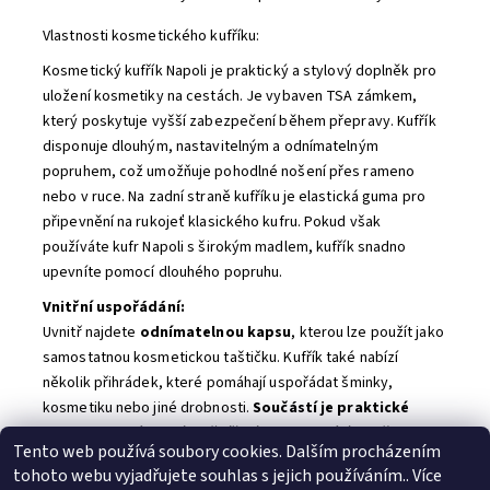
Vlastnosti kosmetického kufříku:
Kosmetický kufřík Napoli je praktický a stylový doplněk pro
uložení kosmetiky na cestách. Je vybaven TSA zámkem,
který poskytuje vyšší zabezpečení během přepravy. Kufřík
disponuje dlouhým, nastavitelným a odnímatelným
popruhem, což umožňuje pohodlné nošení přes rameno
nebo v ruce. Na zadní straně kufříku je elastická guma pro
připevnění na rukojeť klasického kufru. Pokud však
používáte kufr Napoli s širokým madlem, kufřík snadno
upevníte pomocí dlouhého popruhu.
Vnitřní uspořádání:
Uvnitř najdete
odnímatelnou kapsu
, kterou lze použít jako
samostatnou kosmetickou taštičku. Kufřík také nabízí
několik přihrádek, které pomáhají uspořádat šminky,
kosmetiku nebo jiné drobnosti.
Součástí je praktické
zrcátko
, které oceníte při líčení nebo rychlé úpravě
Tento web používá soubory cookies. Dalším procházením
vzhledu.
tohoto webu vyjadřujete souhlas s jejich používáním.. Více