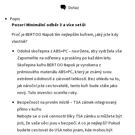
Dotaz
Tisk
Popis
Pozor! Minimální odběr 3 a více setů!
Proč je BERTOO Napoli tím nejlepším kufrem, jaký jste kdy
vlastnili?
Odolná skořepina z ABS+PC – navržena, aby vydržela vše
Zapomeňte na odřeniny a praskliny po každém letu.
Skořepina kufru BERTOO Napoli je vyrobena z
prémiového materiálu ABS+PC, který je známý svou
extrémní odolností a zároveň lehkostí. Bez ohledu na to,
jak nároční jste cestovatelé, tento kufr bude stále jako
nový. Tuto investici oceníte roky.
Bezpečnost na prvním místě – TSA zámek integrovaný
přímo v kufru
Nebojte se o své cennosti! Díky TSA zámku si můžete být
jisti, že vaše věci jsou v bezpečí. A co je nejlepší? Pokud
budete cestovat do USA nebo jinam, kde mohou být