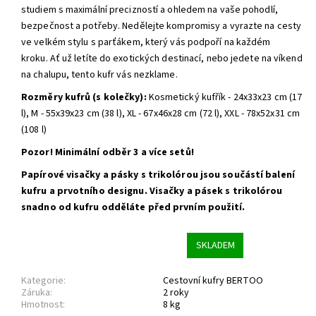
studiem s maximální precizností a ohledem na vaše pohodlí,
bezpečnost a potřeby. Nedělejte kompromisy a vyrazte na cesty
ve velkém stylu s parťákem, který vás podpoří na každém
kroku. Ať už letíte do exotických destinací, nebo jedete na víkend
na chalupu, tento kufr vás nezklame.
Rozměry kufrů (s kolečky):
Kosmetický kufřík - 24x33x23 cm (17
l), M - 55x39x23 cm (38 l), XL - 67x46x28 cm (72 l), XXL - 78x52x31 cm
(108 l)
Pozor! Minimální odběr 3 a více setů!
Papírové visačky a pásky s trikolórou jsou součástí balení
kufru a prvotního designu. Visačky a pásek s trikolórou
snadno od kufru odděláte před prvním použití.
SKLADEM
Kategorie:
Cestovní kufry BERTOO
Záruka:
2 roky
Hmotnost:
8 kg