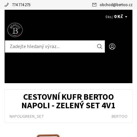
774 774 275
obchod
@
bertoo.cz
0 Kč
CZK
0 ks /
CESTOVNÍ KUFR BERTOO
NAPOLI - ZELENÝ SET 4V1
NAPOLIGREEN_SET
BERTOO