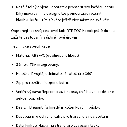
Rozšiřitelný objem - dostatek prostoru pro každou cestu
Díky inovativnímu designu lze pomocí zipu rozšířit
hloubku kufru. Tím získáte ještě více místa na své věci.
Objednejte si svůj cestovní kufr BERTOO Napoli ještě dnes a
zažijte cestování na úplně nové úrovni.
Technické specifikace:
Materiál: ABS+PC (odolnost, lehkost).
Zámek: TSA integrovaný.
Kolečka: Dvojitá, odnímatelná, otočná o 360°.
Zip pro rozšíření objemu kufru.
Vnitřní výbava: Nepromokavá kapsa, dvě hlavní oddělené
sekce, popruhy.
Design: Elegantní s hnědými koženkovými pásky.
Dust bag pro ochranu kufru proti prachu a nečistotám
Další funkce: Háčky na straně pro zavěšení tašky