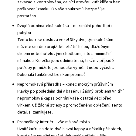
zavazadla kontrolována, celníci otevřou kufr klíčem bez
poškození zámku. O vaše soukromí i bezpečí je
postaráno.
Dvojitá odnímatelná kolečka – maximální pohodlí při
pohybu
Tento kufr se doslova veze! Díky dvojitým kolečkům
můžete snadno projíždět letištní halou, dlážděnými
ulicemi nebo hotelovými chodbami, a to s minimální
námahou. Kolečka jsou odnímatelná, takže v případě
potřeby je můžete jednoduše vyměnit nebo vyčistit.
Dokonalá funkčnost bez kompromisů.
Nepromokavá přihrádka – konec mokrým průšvihům
Plavky po posledním dni v bazénu? Žádný problém! Vnitřní
nepromokavá kapsa ochrání vaše ostatní věci před
vlhkem. Už žádné stresy z promočeného oblečení. Tento
detail si zamilujete.
Promyšlený interiér – vše má své místo
Uvnitř kufru najdete dvě hlavní kapsy a několik přihrádek,