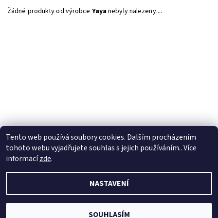
Žádné produkty od výrobce
Yaya
nebyly nalezeny....
Tento web používá soubory cookies. Dalším procházením
tohoto webu vyjadřujete souhlas s jejich používáním.. Více
informací
zde
.
NASTAVENÍ
2026 © Velkoobchod BERTOO, všechna práva vyhrazena
Upravit
nastavení cookies
Vytvořil Shoptet
SOUHLASÍM