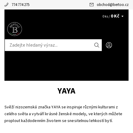
774 774 275
obchod
@
bertoo.cz
0 Kč
CZK
0 ks /
YAYA
Svěží nizozemská značka YAYA se inspiruje různými kulturami z
celého světa a vytváří krásné ženské modely, ve kterých můžete
proplout každodenním životem se snesitelnou lehkostí bytí.