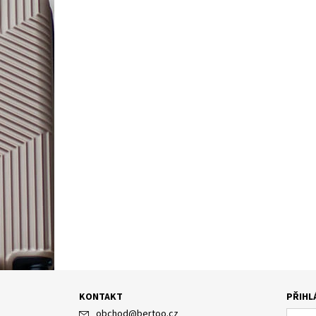
KONTAKT
PŘIHL
obchod
@
bertoo.cz