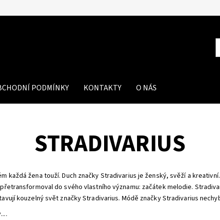
BCHODNÍ PODMÍNKY
KONTAKTY
O NÁS
STRADIVARIUS
 každá žena touží. Duch značky Stradivarius je ženský, svěží a kreativní.
přetransformoval do svého vlastního významu: začátek melodie. Stradivar
avují kouzelný svět značky Stradivarius. Módě značky Stradivarius nechyb
...