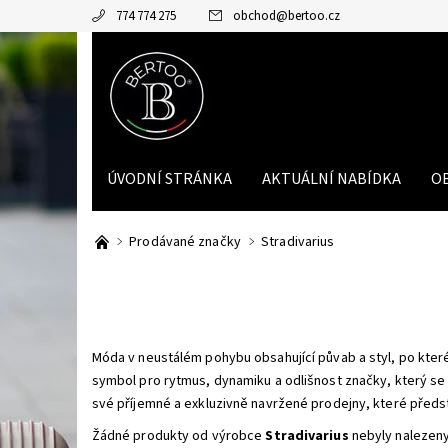
774 774 275
obchod
@
bertoo.cz
ÚVODNÍ STRÁNKA
AKTUÁLNÍ NABÍDKA
O
Prodávané značky
Stradivarius
Móda v neustálém pohybu obsahující půvab a styl, po kterém
symbol pro rytmus, dynamiku a odlišnost značky, který se 
své příjemné a exkluzivně navržené prodejny, které předst
Žádné produkty od výrobce
Stradivarius
nebyly nalezeny.