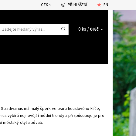
CZK
PŘIHLÁŠENÍ
EN
0 ks /
0 Kč
 Stradivarius má malý šperk ve tvaru houslového klíče,
ius vybírá nejnovější módní trendy a přizpůsobuje je pro
í městský styl a půvab.