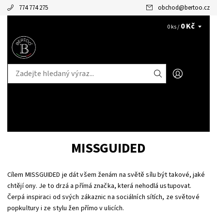
774 774 275
obchod
@
bertoo.cz
0 Kč
CZK
0 ks /
MISSGUIDED
Cílem MISSGUIDED je dát všem ženám na světě sílu být takové, jaké
chtějí ony. Je to drzá a přímá značka, která nehodlá ustupovat.
Čerpá inspiraci od svých zákaznic na sociálních sítích, ze světové
popkultury i ze stylu žen přímo v ulicích.