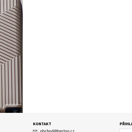
KONTAKT
PŘIHL
obchod
@
bertoo.cz