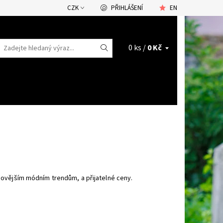
CZK
PŘIHLÁŠENÍ
EN
0 ks /
0 Kč
ovějším módním trendům, a přijatelné ceny.