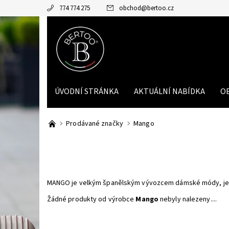
774 774 275
obchod
@
bertoo.cz
ÚVODNÍ STRÁNKA
AKTUÁLNÍ NABÍDKA
O
Prodávané značky
Mango
MANGO je velkým španělským vývozcem dámské módy, jehož 
Žádné produkty od výrobce
Mango
nebyly nalezeny....