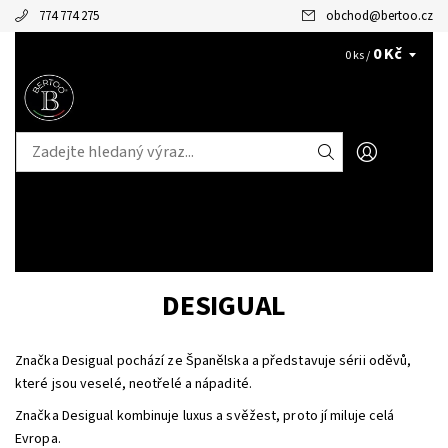
774 774 275
obchod
@
bertoo.cz
0 Kč
CZK
0 ks /
DESIGUAL
Značka Desigual pochází ze Španělska a představuje sérii oděvů,
které jsou veselé, neotřelé a nápadité.
Značka Desigual kombinuje luxus a svěžest, proto jí miluje celá
Evropa.