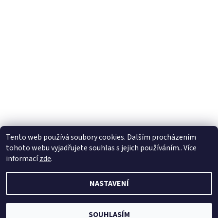
Tento web používá soubory cookies. Dalším procházením
tohoto webu vyjadřujete souhlas s jejich používáním.. Více
informací
zde
.
NASTAVENÍ
2026 © Velkoobchod BERTOO, všechna práva vyhrazena
Upravit
nastavení cookies
Vytvořil Shoptet
SOUHLASÍM