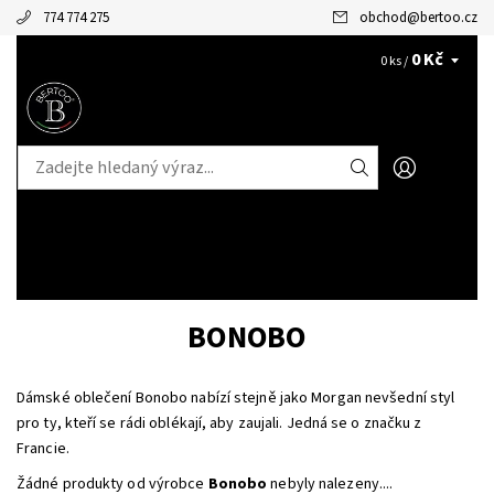
774 774 275
obchod
@
bertoo.cz
0 Kč
CZK
0 ks /
BONOBO
Dámské oblečení Bonobo nabízí stejně jako Morgan nevšední styl
pro ty, kteří se rádi oblékají, aby zaujali. Jedná se o značku z
Francie.
Žádné produkty od výrobce
Bonobo
nebyly nalezeny....